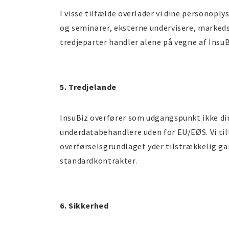
I visse tilfælde overlader vi dine personopl
og seminarer, eksterne undervisere, markeds
tredjeparter handler alene på vegne af InsuB
5. Tredjelande
InsuBiz overfører som udgangspunkt ikke din
underdatabehandlere uden for EU/EØS. Vi till
overførselsgrundlaget yder tilstrækkelig ga
standardkontrakter.
6. Sikkerhed