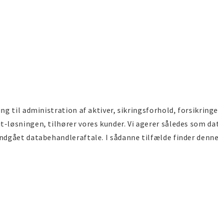
ing til administration af aktiver, sikringsforhold, forsikring
t-løsningen, tilhører vores kunder. Vi agerer således som da
indgået databehandleraftale. I sådanne tilfælde finder denne 