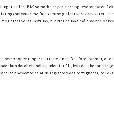
ysninger til InsuBiz’ samarbejdspartnere og leverandører, f.e
føringsbureauer mv. Det samme gælder vores revisorer, advok
iz og efter vores instruks, hvorfor de ikke må anvende oplys
e personoplysninger til tredjelande. Det forekommer, at en
ader kun databehandling uden for EU, hvis databehandlingen f
ranti for beskyttelse af de registreredes rettigheder, for 