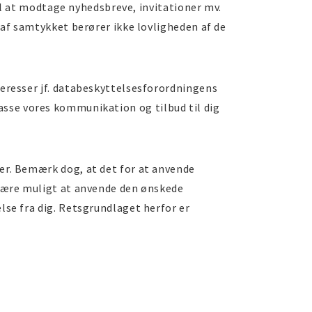
til at modtage nyhedsbreve, invitationer mv.
 af samtykket berører ikke lovligheden af de
teresser jf. databeskyttelsesforordningens
ilpasse vores kommunikation og tilbud til dig
er. Bemærk dog, at det for at anvende
 være muligt at anvende den ønskede
lse fra dig. Retsgrundlaget herfor er