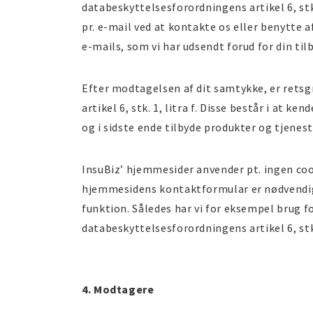
databeskyttelsesforordningens artikel 6, stk.
pr. e-mail ved at kontakte os eller benytte 
e-mails, som vi har udsendt forud for din ti
Efter modtagelsen af dit samtykke, er retsg
artikel 6, stk. 1, litra f. Disse består i at 
og i sidste ende tilbyde produkter og tjenes
InsuBiz’ hjemmesider anvender pt. ingen coo
hjemmesidens kontaktformular er nødvendigt 
funktion. Således har vi for eksempel brug f
databeskyttelsesforordningens artikel 6, stk. 
4. Modtagere