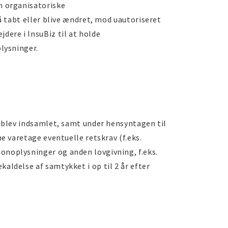
m organisatoriske
å tabt eller blive ændret, mod uautoriseret
dere i InsuBiz til at holde
plysninger.
e blev indsamlet, samt under hensyntagen til
e varetage eventuelle retskrav (f.eks.
onoplysninger og anden lovgivning, f.eks.
aldelse af samtykket i op til 2 år efter