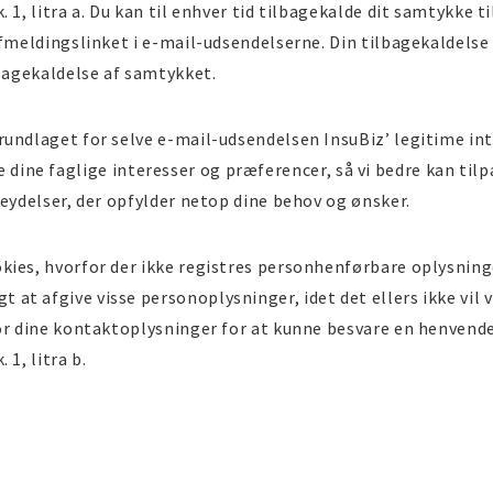
 1, litra a. Du kan til enhver tid tilbagekalde dit samtykke 
afmeldingslinket i e-mail-udsendelserne. Din tilbagekaldelse
lbagekaldelse af samtykket.
rundlaget for selve e-mail-udsendelsen InsuBiz’ legitime in
kende dine faglige interesser og præferencer, så vi bedre kan t
teydelser, der opfylder netop dine behov og ønsker.
kies, hvorfor der ikke registres personhenførbare oplysning
at afgive visse personoplysninger, idet det ellers ikke vil
or dine kontaktoplysninger for at kunne besvare en henvende
1, litra b.