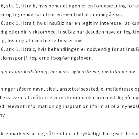
, stk. 1, litra b, hvis behandlingen er en forudsætning for a
ler og lignende forud for en eventuel aftaleindgåelse.
, stk. 1, litra f, hvis InsuBiz har en legitim interesse i at
 dig eller din virksomhed. InsuBiz har desuden have en legit
ng, løsning af eventuelle tvister mv.
, stk. 1, litra c, hvis behandlingen er nødvendig for at InsuB
ionsspor jf. reglerne i bogføringsloven.
ger af markedsføring, herunder nyhedsbreve, invitationer mv.
ninger såsom navn, titel, ansættelsessted, e-mailadresse 
f.eks. være at målrette vores kommunikation med dig på bag
 relevant information og inspiration i form af bl.a. nyheds
mv.
kte markedsføring, såfremt du udtrykkeligt har givet dit sam