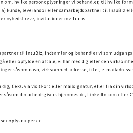
n om, hvilke personoplysninger vi behandler, til hvilke formå
r a) kunde, leverandør eller samarbejdspartner til InsuBiz el
r nyhedsbreve, invitationer mv. fra os.
dspartner til InsuBiz, indsamler og behandler vi som udgang
 eller opfylde en aftale, vi har med dig eller den virksomhe
nger såsom navn, virksomhed, adresse, titel, e-mailadresse
 dig, f.eks. via visitkort eller mailsignatur, eller fra din v
der såsom din arbejdsgivers hjemmeside, LinkedIn.com eller CV
rsonoplysninger er: