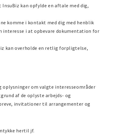
t InsuBiz kan opfylde en aftale med dig,
 kunne komme i kontakt med dig med henblik
im interesse i at opbevare dokumentation for
iz kan overholde en retlig forpligtelse,
og oplysninger om valgte interesseområder
grund af de oplyste arbejds- og
breve, invitationer til arrangementer og
tykke hertil jf.