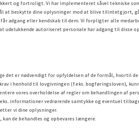
kkert og fortroligt. Vi har implementeret såvel tekniske so
ål at beskytte dine oplysninger mod at blive tilintetgjort, g
 adgang eller kendskab til dem. Vi forpligter alle medarbej
at udelukkende autoriseret personale har adgang til disse o
ge det er nødvendigt for opfyldelsen af de formål, hvortil d
rav i henhold til lovgivningen (f.eks. bogføringsloven), kunn
ntere vores overholdelse af regler om behandlingen af pers
eks. informationer vedrørende samtykke og eventuel tilbagek
etter vi dine oplysninger.
 kan de behandles og opbevares længere.